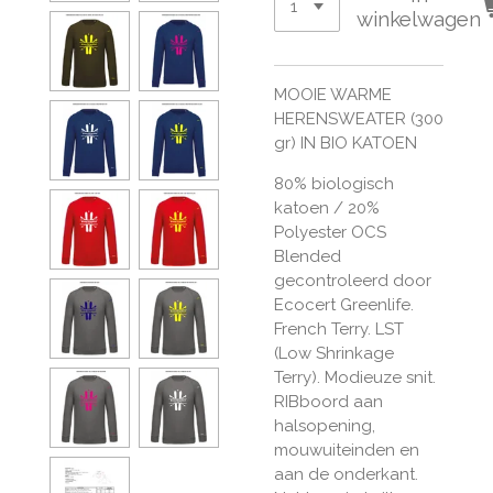
winkelwagen
MOOIE WARME
HERENSWEATER (300
gr) IN BIO KATOEN
80% biologisch
katoen / 20%
Polyester
OCS
Blended
gecontroleerd door
Ecocert Greenlife.
French Terry. LST
(Low Shrinkage
Terry). Modieuze snit.
RIB
boord aan
halsopening,
mouwuiteinden en
aan de onderkant.