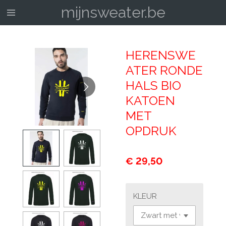
mijnsweater.be
Ga
direct
naar
de
HERENSWE
hoofdinhoud
ATER RONDE
HALS BIO
KATOEN
MET
OPDRUK
€ 29,50
KLEUR