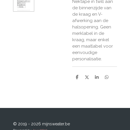
Nektape in twill aan
de binnenzijde van
de kraag en V-
afwerking aan de
halsopening. Geen
merklabel in de
kraag, maar enkel
een maatlabel voor
eenvoudige
personalisatie.
D
D
S
D
e
e
h
e
l
e
a
l
e
l
r
e
n
e
n
© 2019 - 2026 mijnsweater.be