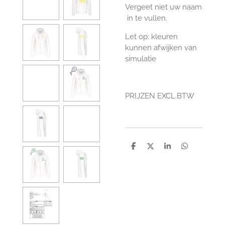
Vergeet niet uw naam
in te vullen.
Let op: kleuren
kunnen afwijken van
simulatie
PRIJZEN EXCL.BTW
D
D
S
D
e
e
h
e
l
e
a
l
e
l
r
e
n
e
n