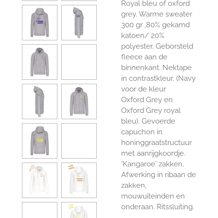
Royal bleu of oxford
grey. Warme sweater
300 gr ,
80% gekamd
katoen
/ 20%
polyester
. Geborsteld
fleece aan de
binnenkant. Nektape
in contrastkleur. (Navy
voor de kleur
Oxford
Grey en
Oxford
Grey royal
bleu). Gevoerde
capuchon in
honinggraatstructuur
met aanrijgkoordje.
'Kangaroe' zakken.
Afwerking in rib
aan de
zakken,
mouwuiteinden en
onderaan. Ritssluiting.