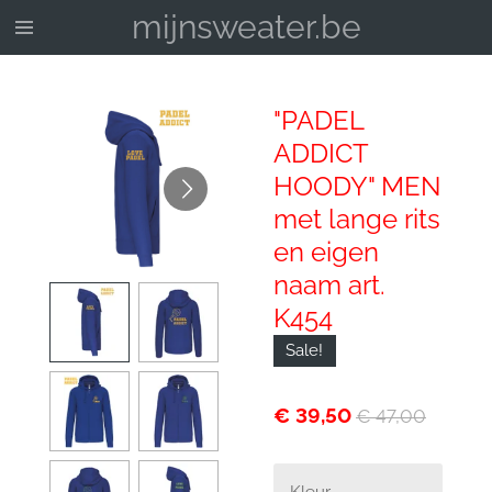
mijnsweater.be
Ga
direct
naar
de
"PADEL
hoofdinhoud
ADDICT
HOODY" MEN
met lange rits
en eigen
naam art.
K454
Sale!
€ 39,50
€ 47,00