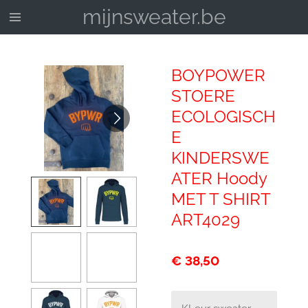
mijnsweater.be
Ga
direct
naar
de
BOYPOWER
hoofdinhoud
STOERE
ECOLOGISCH
E
KINDERSWE
ATER Hoody
MET T SHIRT
ART4029
€ 38,50